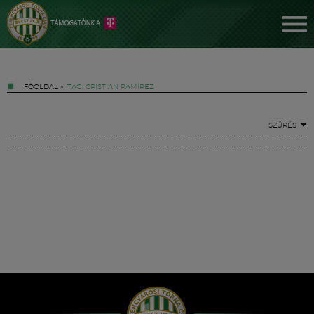
FŐOLDAL
»
TAG: CRISTIAN RAMÍREZ
SZŰRÉS
Jegyek
FM YouTube +
Hírek