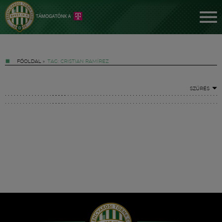
FŐOLDAL
»
TAG: CRISTIAN RAMÍREZ
SZŰRÉS
Jegyek
FM YouTube +
Hírek