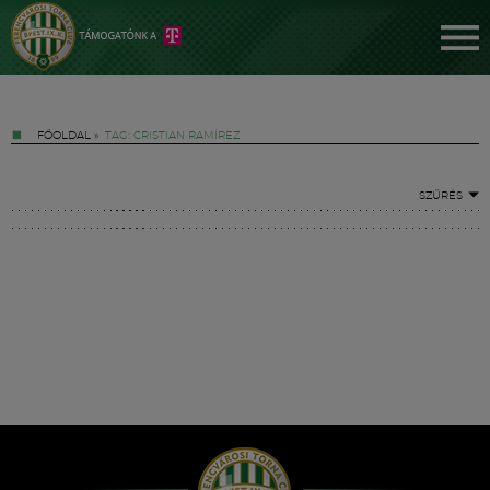
FŐOLDAL
»
TAG: CRISTIAN RAMÍREZ
SZŰRÉS
Jegyek
FM YouTube +
Hírek