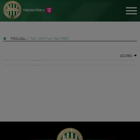
FŐOLDAL
»
TAG: CRISTIAN RAMÍREZ
SZŰRÉS
Jegyek
FM YouTube +
Hírek