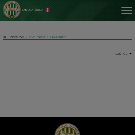
FŐOLDAL
»
TAG: CRISTIAN RAMÍREZ
SZŰRÉS
Jegyek
FM YouTube +
Hírek