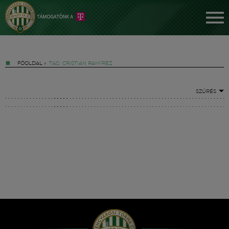
FŐOLDAL
»
TAG: CRISTIAN RAMÍREZ
SZŰRÉS
Jegyek
FM YouTube +
Hírek