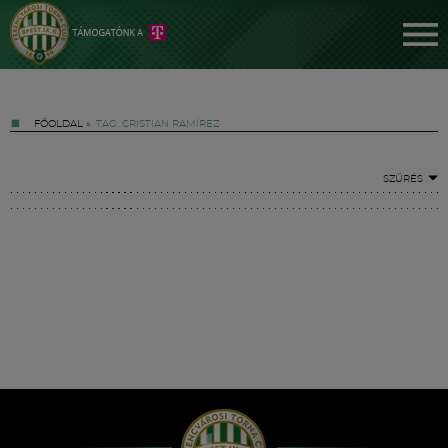
FŐOLDAL
»
TAG: CRISTIAN RAMÍREZ
SZŰRÉS
Jegyek
FM YouTube +
Hírek