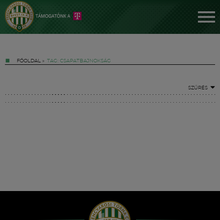
FŐOLDAL
»
TAG: CSAPATBAJNOKSÁG
SZŰRÉS
Jegyek
FM YouTube +
Hírek