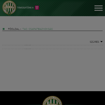
FŐOLDAL
»
TAG: CSAPATBAJNOKSÁG
SZŰRÉS
Jegyek
FM YouTube +
Hírek