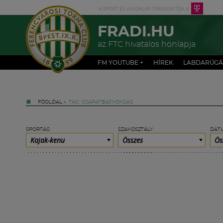
FRADI.HU
az FTC hivatalos honlapja
FM YOUTUBE +
HÍREK
LABDARÚGÁ
FŐOLDAL
»
TAG: CSAPATBAJNOKSÁG
SPORTÁG
SZAKOSZTÁLY
DÁT
Kajak-kenu
Összes
Ös