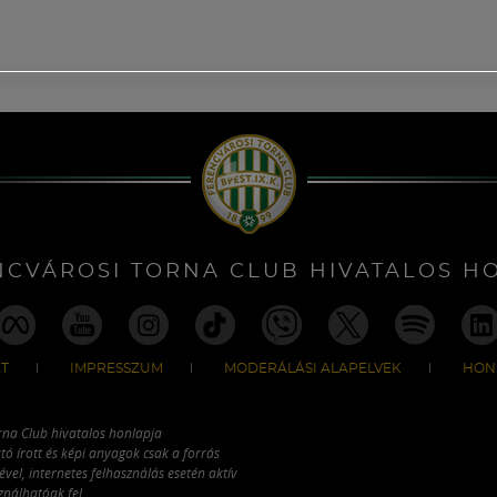
NCVÁROSI TORNA CLUB HIVATALOS H
T
IMPRESSZUM
MODERÁLÁSI ALAPELVEK
HON
rna Club hivatalos honlapja
tó írott és képi anyagok csak a forrás
vel, internetes felhasználás esetén aktív
ználhatóak fel.