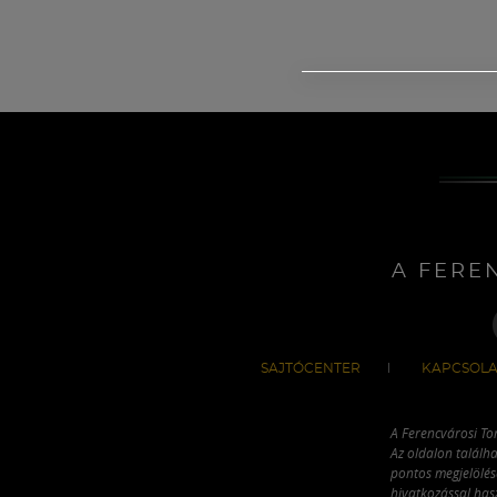
A FERE
SAJTÓCENTER
KAPCSOLA
A Ferencvárosi To
Az oldalon találha
pontos megjelölésé
hivatkozással has