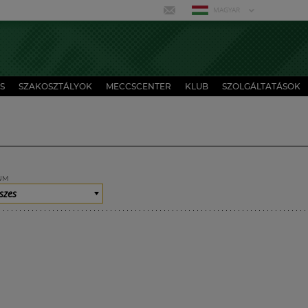
MAGYAR
S
SZAKOSZTÁLYOK
MECCSCENTER
KLUB
SZOLGÁLTATÁSOK
UM
szes