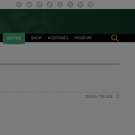
SHOP
KÖZÖSSÉG
MÚZEUM
JEGYEK
SZŰRŐK TÖRLÉSE