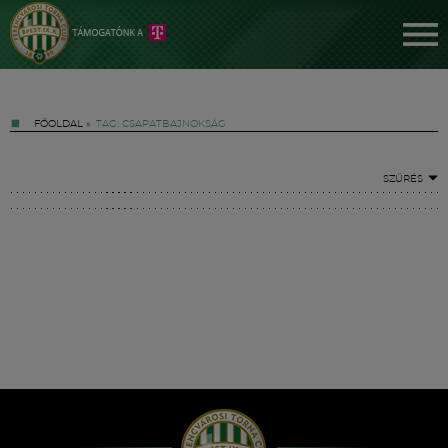
FŐOLDAL
»
TAG: CSAPATBAJNOKSÁG
SZŰRÉS
Jegyek
FM YouTube +
Hírek