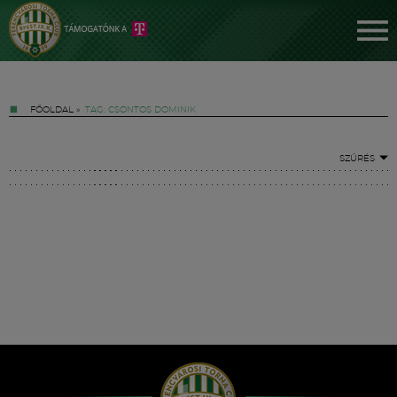
FŐOLDAL
»
TAG: CSONTOS DOMINIK
SZŰRÉS
Jegyek
FM YouTube +
Hírek