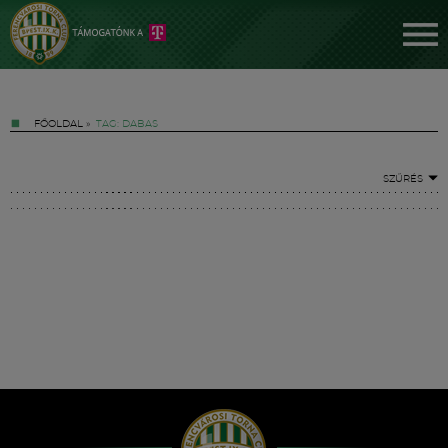
FŐOLDAL
»
TAG: DABAS
SZŰRÉS
Jegyek
FM YouTube +
Hírek