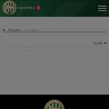
FŐOLDAL
»
TAG: DABAS
SZŰRÉS
Jegyek
FM YouTube +
Hírek