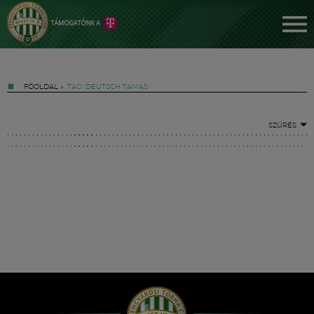
FŐOLDAL
»
TAG: DEUTSCH TAMÁS
SZŰRÉS
Jegyek
FM YouTube +
Hírek