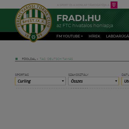
FRADI.HU
az FTC hivatalos honlapja
FM YOUTUBE +
HÍREK
LABDARÚGÁ
FŐOLDAL
»
TAG: DEUTSCH TAMÁS
SPORTÁG
SZAKOSZTÁLY
DÁT
Curling
Összes
Ut