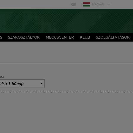
MAGYAR
S
SZAKOSZTÁLYOK
MECCSCENTER
KLUB
SZOLGÁLTATÁSOK
UM
olsó 1 hónap