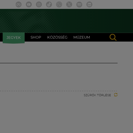
SHOP
KÖZÖSSÉG
MÚZEUM
JEGYEK
SZŰRŐK TÖRLÉSE