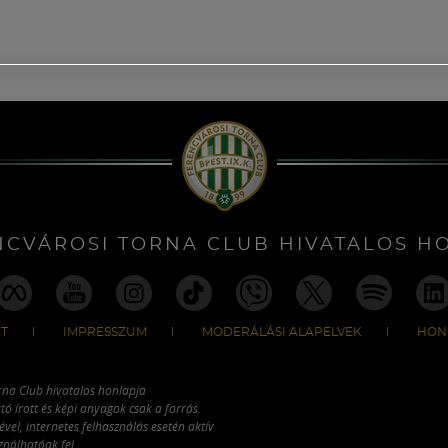
NCVÁROSI TORNA CLUB HIVATALOS H
T
IMPRESSZUM
MODERÁLÁSI ALAPELVEK
HON
rna Club hivatalos honlapja
tó írott és képi anyagok csak a forrás
vel, internetes felhasználás esetén aktív
ználhatóak fel.