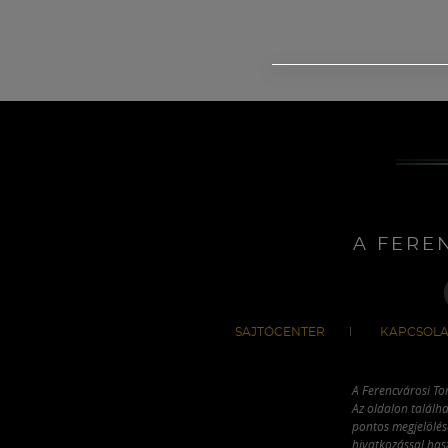
A FERE
SAJTÓCENTER
KAPCSOLA
A Ferencvárosi To
Az oldalon találha
pontos megjelölésé
hivatkozással has