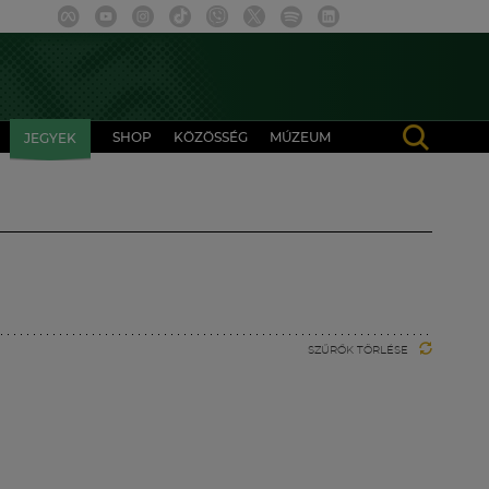
SHOP
KÖZÖSSÉG
MÚZEUM
JEGYEK
SZŰRŐK TÖRLÉSE