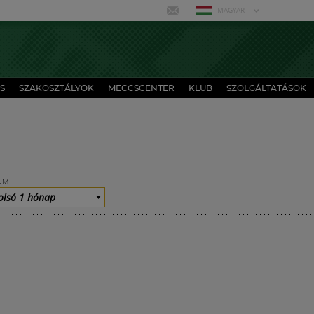
MAGYAR
S
SZAKOSZTÁLYOK
MECCSCENTER
KLUB
SZOLGÁLTATÁSOK
UM
olsó 1 hónap