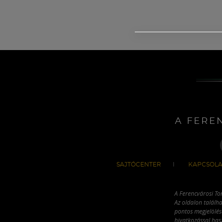
A FERE
SAJTÓCENTER
KAPCSOLA
A Ferencvárosi To
Az oldalon találha
pontos megjelölésé
hivatkozással has