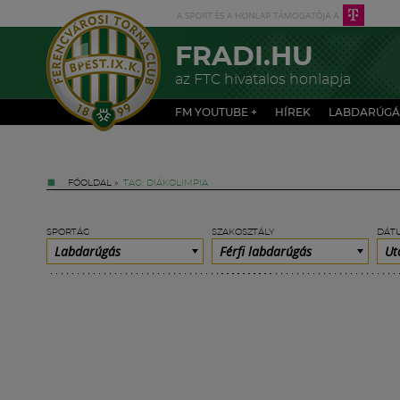
FRADI.HU
az FTC hivatalos honlapja
FM YOUTUBE +
HÍREK
LABDARÚGÁ
FŐOLDAL
»
TAG: DIÁKOLIMPIA
SPORTÁG
SZAKOSZTÁLY
DÁT
Labdarúgás
Férfi labdarúgás
Ut