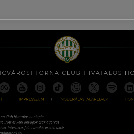
NCVÁROSI TORNA CLUB HIVATALOS H
T
IMPRESSZUM
MODERÁLÁSI ALAPELVEK
HON
rna Club hivatalos honlapja
tó írott és képi anyagok csak a forrás
vel, internetes felhasználás esetén aktív
ználhatóak fel.