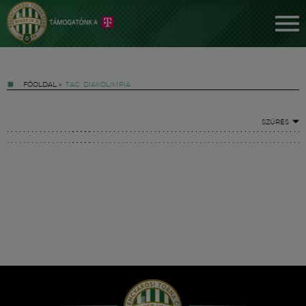
FŐOLDAL
»
TAG: DIÁKOLIMPIA
SZŰRÉS
Jegyek
FM YouTube +
Hírek