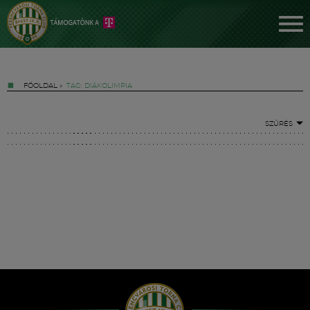
FŐOLDAL
»
TAG: DIÁKOLIMPIA
SZŰRÉS
Jegyek
FM YouTube +
Hírek