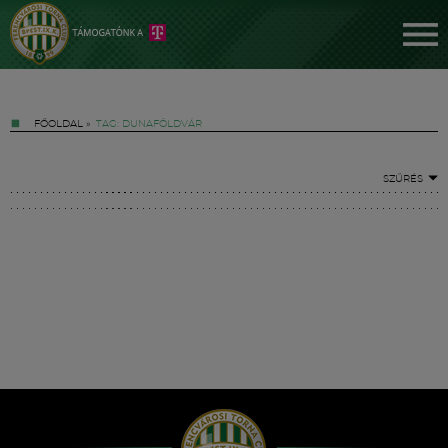
FŐOLDAL
»
TAG: DUNAFÖLDVÁR
SZŰRÉS
Jegyek
FM YouTube +
Hírek