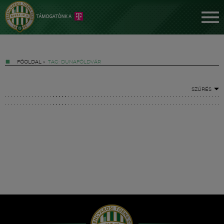
FŐOLDAL
»
TAG: DUNAFÖLDVÁR
SZŰRÉS
Jegyek
FM YouTube +
Hírek