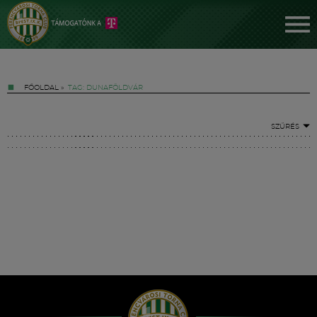
FŐOLDAL
»
TAG: DUNAFÖLDVÁR
SZŰRÉS
Jegyek
FM YouTube +
Hírek