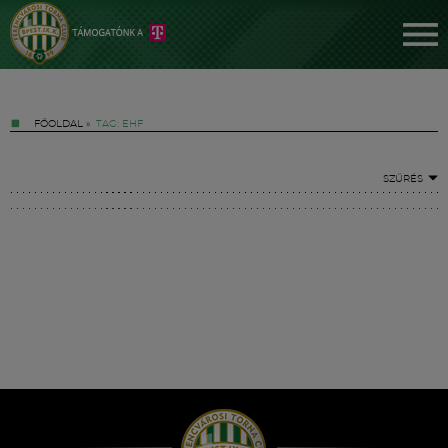
FŐOLDAL
»
TAG: EHF
SZŰRÉS
Jegyek
FM YouTube +
Hírek