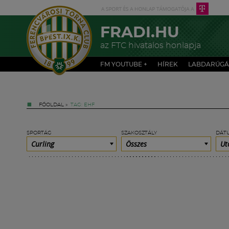
FRADI.HU
az FTC hivatalos honlapja
FM YOUTUBE +
HÍREK
LABDARÚGÁ
FŐOLDAL
»
TAG: EHF
SPORTÁG
SZAKOSZTÁLY
DÁT
Curling
Összes
Ut