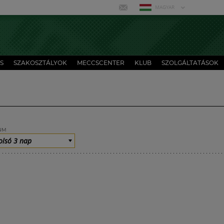
MAGYAR
S
SZAKOSZTÁLYOK
MECCSCENTER
KLUB
SZOLGÁLTATÁSOK
UM
olsó 3 nap