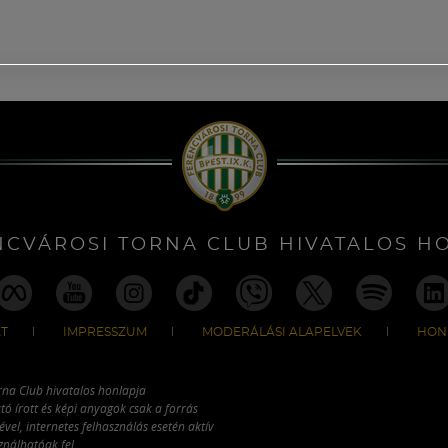
NCVÁROSI TORNA CLUB HIVATALOS H
T
IMPRESSZUM
MODERÁLÁSI ALAPELVEK
HON
rna Club hivatalos honlapja
tó írott és képi anyagok csak a forrás
vel, internetes felhasználás esetén aktív
ználhatóak fel.