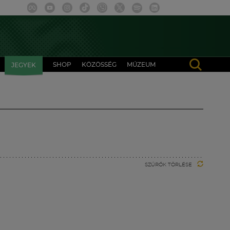
SHOP
KÖZÖSSÉG
MÚZEUM
JEGYEK
SZŰRŐK TÖRLÉSE