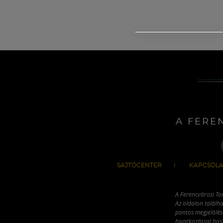
A FERE
SAJTÓCENTER
KAPCSOLA
A Ferencvárosi To
Az oldalon találha
pontos megjelölésé
hivatkozással has