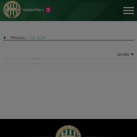
FŐOLDAL
»
TAG: EYOF
SZŰRÉS
Jegyek
FM YouTube +
Hírek