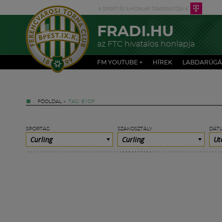
FRADI.HU
az FTC hivatalos honlapja
FM YOUTUBE +
HÍREK
LABDARÚGÁ
FŐOLDAL
»
TAG: EYOF
SPORTÁG
SZAKOSZTÁLY
DÁT
Curling
Curling
Ut