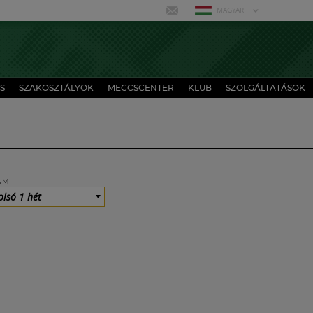
MAGYAR
S
SZAKOSZTÁLYOK
MECCSCENTER
KLUB
SZOLGÁLTATÁSOK
UM
olsó 1 hét