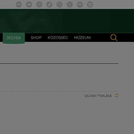
SHOP
KÖZÖSSÉG
MÚZEUM
JEGYEK
SZŰRŐK TÖRLÉSE