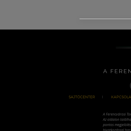
A FERE
SAJTÓCENTER
KAPCSOLA
A Ferencvárosi To
Az oldalon találha
pontos megjelölésé
hivatkozással has