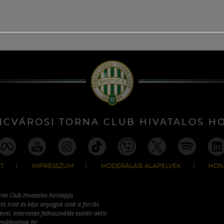
NCVÁROSI TORNA CLUB HIVATALOS H
T
IMPRESSZUM
MODERÁLÁSI ALAPELVEK
HON
rna Club hivatalos honlapja
tó írott és képi anyagok csak a forrás
vel, internetes felhasználás esetén aktív
ználhatóak fel.