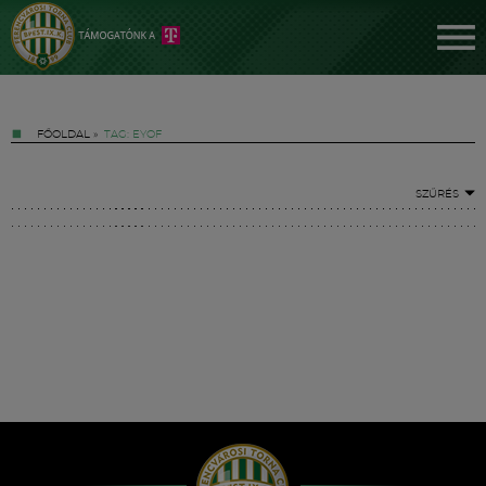
FŐOLDAL
»
TAG: EYOF
SZŰRÉS
Jegyek
FM YouTube +
Hírek