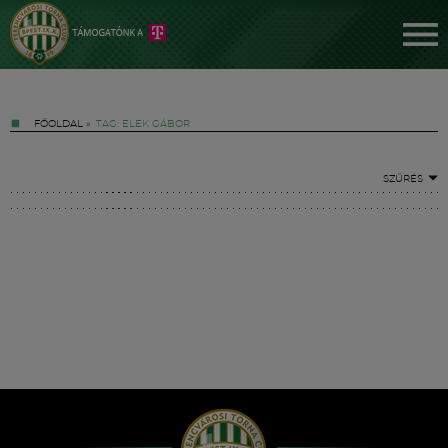
FŐOLDAL
»
TAG: ELEK GÁBOR
SZŰRÉS
Jegyek
FM YouTube +
Hírek