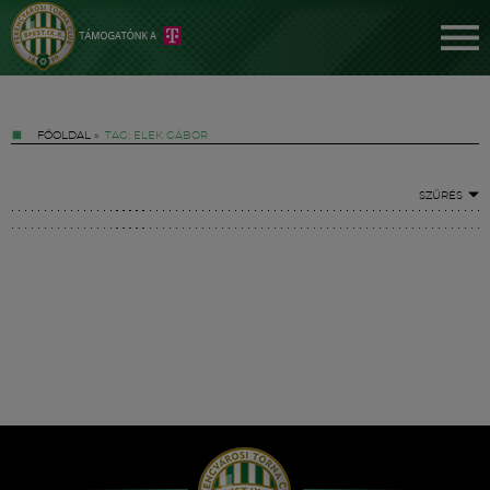
FŐOLDAL
»
TAG: ELEK GÁBOR
SZŰRÉS
Jegyek
FM YouTube +
Hírek