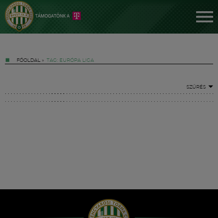
FŐOLDAL
»
TAG: EURÓPA LIGA
SZŰRÉS
Jegyek
FM YouTube +
Hírek