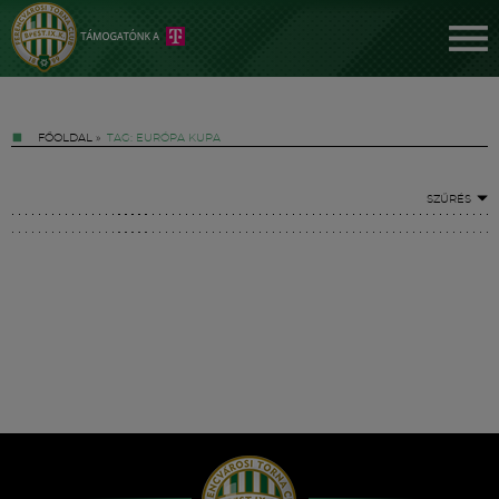
FŐOLDAL
»
TAG: EURÓPA KUPA
SZŰRÉS
Jegyek
FM YouTube +
Hírek