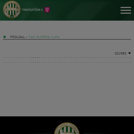
FŐOLDAL
»
TAG: EURÓPA KUPA
SZŰRÉS
Jegyek
FM YouTube +
Hírek