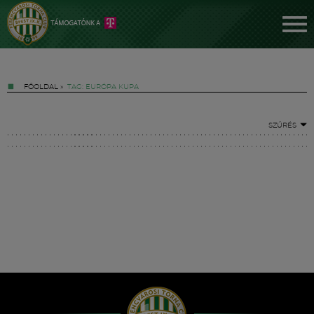
FŐOLDAL
»
TAG: EURÓPA KUPA
SZŰRÉS
Jegyek
FM YouTube +
Hírek