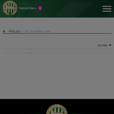
FŐOLDAL
»
TAG: EURÓPA KUPA
SZŰRÉS
Jegyek
FM YouTube +
Hírek