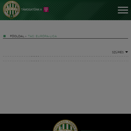
FŐOLDAL
»
TAG: EURÓPA-LIGA
SZŰRÉS
Jegyek
FM YouTube +
Hírek