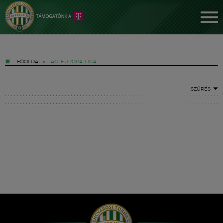
FŐOLDAL
»
TAG: EURÓPA-LIGA
SZŰRÉS
Jegyek
FM YouTube +
Hírek