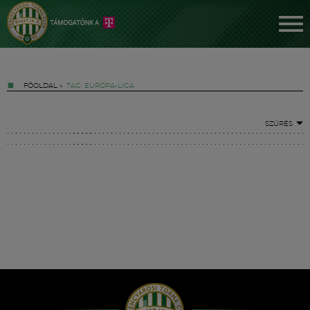
FŐOLDAL
»
TAG: EURÓPA-LIGA
SZŰRÉS
Jegyek
FM YouTube +
Hírek