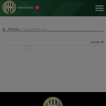
FŐOLDAL
»
TAG: EURÓPA-LIGA
SZŰRÉS
Jegyek
FM YouTube +
Hírek