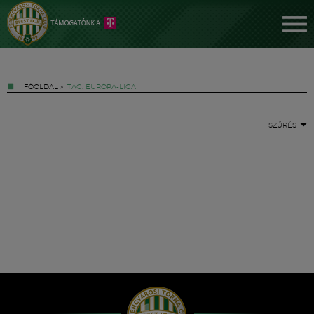
FŐOLDAL
»
TAG: EURÓPA-LIGA
SZŰRÉS
Jegyek
FM YouTube +
Hírek