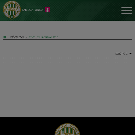
FŐOLDAL
»
TAG: EURÓPA-LIGA
SZŰRÉS
Jegyek
FM YouTube +
Hírek