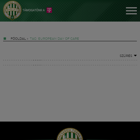
FŐOLDAL
»
TAG: EUROPEAN DAY OF CARE
SZŰRÉS
Jegyek
FM YouTube +
Hírek