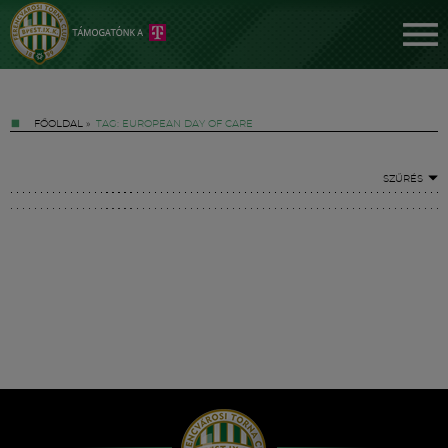
FŐOLDAL
»
TAG: EUROPEAN DAY OF CARE
SZŰRÉS
Jegyek
FM YouTube +
Hírek