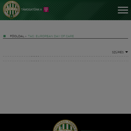
FŐOLDAL
»
TAG: EUROPEAN DAY OF CARE
SZŰRÉS
Jegyek
FM YouTube +
Hírek