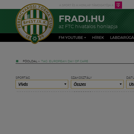
FRADI.HU
az FTC hivatalos honlapja
FM YOUTUBE +
HÍREK
LABDARÚGÁ
FŐOLDAL
»
TAG: EUROPEAN DAY OF CARE
SPORTÁG
SZAKOSZTÁLY
DÁT
Vívás
Összes
Ut