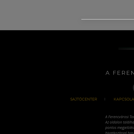
A FERE
SAJTÓCENTER
KAPCSOLA
A Ferencvárosi To
Az oldalon találha
pontos megjelölésé
hivatkozással has