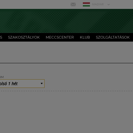
MAGYAR
S
SZAKOSZTÁLYOK
MECCSCENTER
KLUB
SZOLGÁLTATÁSOK
UM
olsó 1 hét