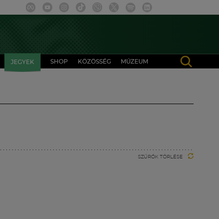
SHOP
KÖZÖSSÉG
MÚZEUM
JEGYEK
SZŰRŐK TÖRLÉSE