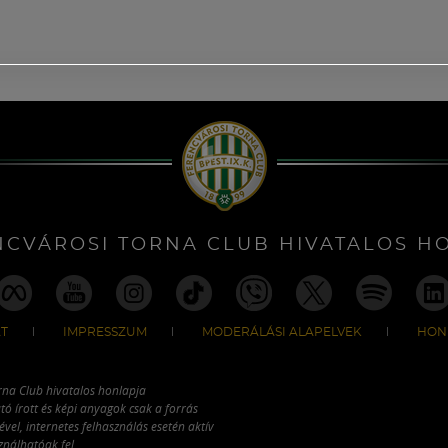
NCVÁROSI TORNA CLUB HIVATALOS H
T
IMPRESSZUM
MODERÁLÁSI ALAPELVEK
HON
rna Club hivatalos honlapja
tó írott és képi anyagok csak a forrás
vel, internetes felhasználás esetén aktív
ználhatóak fel.