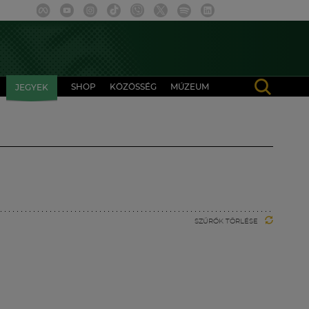
SHOP
KÖZÖSSÉG
MÚZEUM
JEGYEK
SZŰRŐK TÖRLÉSE