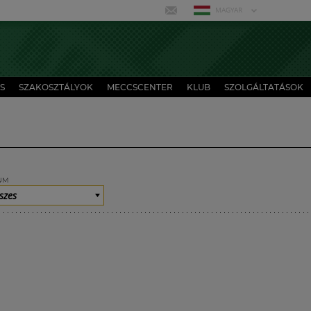
MAGYAR
S
SZAKOSZTÁLYOK
MECCSCENTER
KLUB
SZOLGÁLTATÁSOK
UM
szes