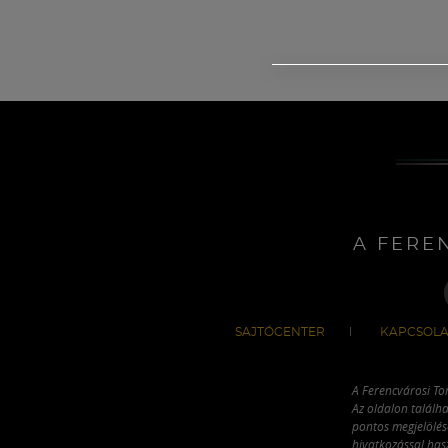
A FERE
SAJTÓCENTER
KAPCSOLA
A Ferencvárosi To
Az oldalon találha
pontos megjelölésé
hivatkozással has