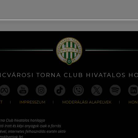
NCVÁROSI TORNA CLUB HIVATALOS H
T
IMPRESSZUM
MODERÁLÁSI ALAPELVEK
HON
rna Club hivatalos honlapja
tó írott és képi anyagok csak a forrás
vel, internetes felhasználás esetén aktív
ználhatóak fel.