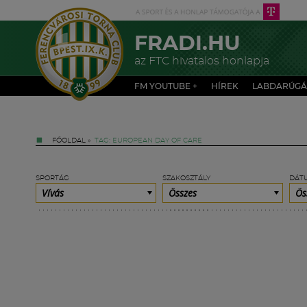
FRADI.HU
az FTC hivatalos honlapja
FM YOUTUBE +
HÍREK
LABDARÚGÁ
FŐOLDAL
»
TAG: EUROPEAN DAY OF CARE
SPORTÁG
SZAKOSZTÁLY
DÁT
Vívás
Összes
Ös