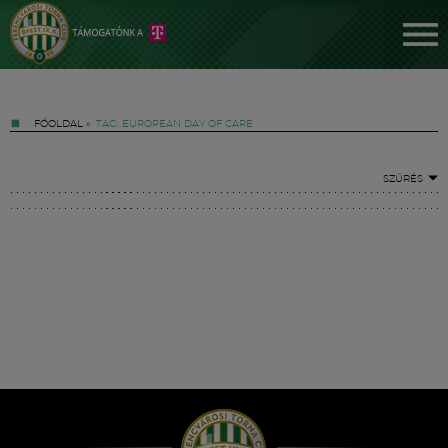
FŐOLDAL
»
TAG: EUROPEAN DAY OF CARE
SZŰRÉS
Jegyek
FM YouTube +
Hírek