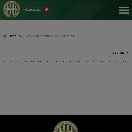
FŐOLDAL
»
TAG: EUROPEAN DAY OF CARE
SZŰRÉS
Jegyek
FM YouTube +
Hírek