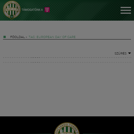
FŐOLDAL
»
TAG: EUROPEAN DAY OF CARE
SZŰRÉS
Jegyek
FM YouTube +
Hírek