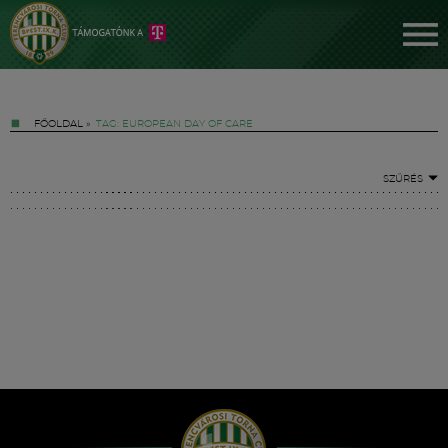
FŐOLDAL
»
TAG: EUROPEAN DAY OF CARE
SZŰRÉS
Jegyek
FM YouTube +
Hírek