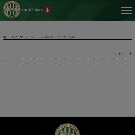
FŐOLDAL
»
TAG: EUROPEAN DAY OF CARE
SZŰRÉS
Jegyek
FM YouTube +
Hírek